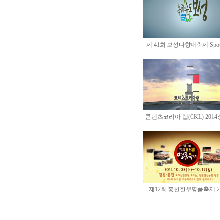
제 41회 보성다향대축제 Spot 1
콘텐츠코리아 랩(CKL) 2014상
제12회 홍천한우명품축제 20