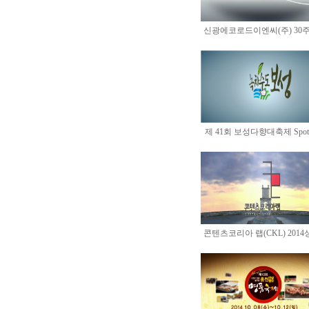
신광에코로드이엔씨(주) 30주년
제 41회 보성다향대축제 Spot 1
콘텐츠코리아 랩(CKL) 2014상