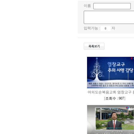
이름
입력가능 :
자
여의도순복음교회 염창교구 홍
[
조회수 : 907
]