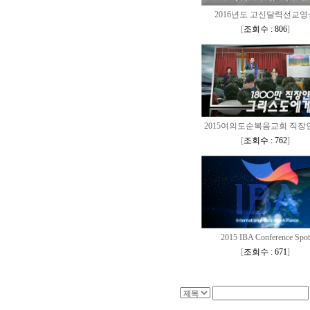
2016년도 고신달력선교영
[
조회수 : 806
]
2015여의도순복음교회 직장인
[
조회수 : 762
]
2015 IBA Conference Spot
[
조회수 : 671
]